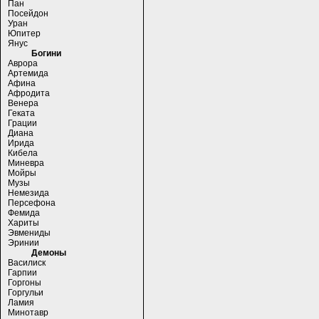
Пан
Посейдон
Уран
Юпитер
Янус
Богини
Аврора
Артемида
Афина
Афродита
Венера
Геката
Грации
Диана
Ирида
Кибела
Миневра
Мойры
Музы
Немезида
Персефона
Фемида
Хариты
Эвмениды
Эринии
Демоны
Василиск
Гарпии
Горгоны
Горгульи
Ламия
Минотавр