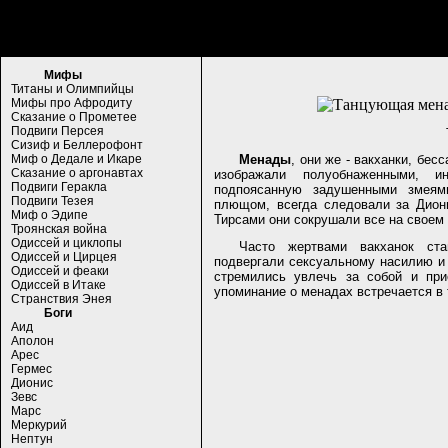
Мифы
Титаны и Олимпийцы
Мифы про Афродиту
Сказание о Прометее
Подвиги Персея
Сизиф и Беллерофонт
Миф о Дедале и Икаре
Менады
, они же - вакханки, бе
Сказание о аргонавтах
изображали полуобнаженными, и
Подвиги Геракла
подпоясанную задушенными змеям
Подвиги Тезея
плющом, всегда следовали за Дион
Миф о Эдипе
Тирсами они сокрушали все на своем 
Троянская война
Одиссей и циклопы
Часто жертвами вакханок ста
Одиссей и Цирцея
подвергали сексуальному насилию и
Одиссей и феаки
стремились увлечь за собой и пр
Одиссей в Итаке
упоминание о менадах встречается в 
Странствия Энея
Боги
Аид
Аполон
Арес
Гермес
Дионис
Зевс
Марс
Меркурий
Нептун