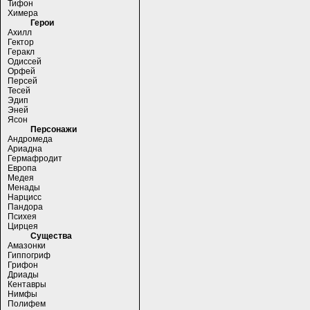
Тифон
Химера
Герои
Ахилл
Гектор
Геракл
Одиссей
Орфей
Персей
Тесей
Эдип
Эней
Ясон
Персонажи
Андромеда
Ариадна
Гермафродит
Европа
Медея
Менады
Нарцисс
Пандора
Психея
Цирцея
Существа
Амазонки
Гиппогриф
Грифон
Дриады
Кентавры
Нимфы
Полифем