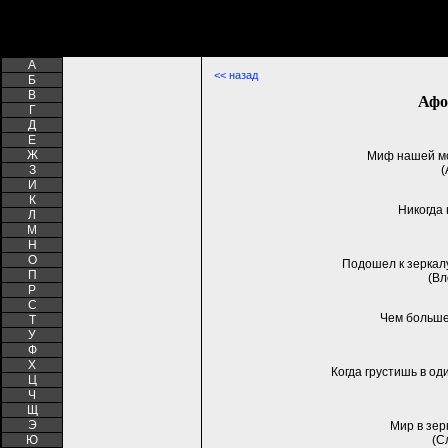
A
<< назад
Б
В
Афо
Г
Д
Е
Ж
Миф нашей мо
З
(
И
К
Никогда 
Л
М
Н
О
Подошел к зеркал
П
(Вл
Р
С
Чем больше
Т
У
Ф
Х
Когда грустишь в од
Ц
Ч
Щ
Э
Мир в зер
Ю
(С