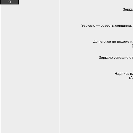
Я
Зерка
Зеркало — совесть женщины; о
До чего же не похоже н
Зеркало успешно от
Надпись на
(А