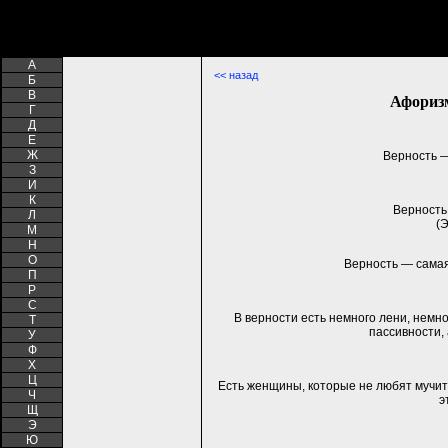
A
<< назад
Б
В
Афориз
Г
Д
Е
Ж
Верность —
З
И
К
Верность
Л
(
М
Н
О
Верность — сама
П
Р
С
В верности есть немного лени, немно
Т
пассивности, 
У
Ф
Х
Ц
Есть женщины, которые не любят мучит
Ч
э
Щ
Э
Ю