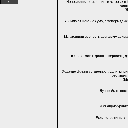
Непостоянство женщин, в которых я 
Я
женщ
(
Я была от него без ума, а теперь даж
Мы хранили верность друг другу целых 
Юноша хочет хранить верность, да 
Ходячие фразы устаревают. Если, к при
это значи
(М
Лучше быть неве
Я обещаю хранит
Если встретишь вер