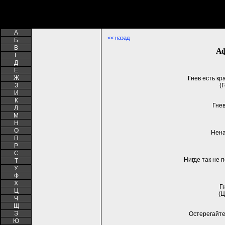
A
<< назад
Б
В
Аф
Г
Д
Е
Ж
Гнев есть к
З
(
И
К
Гнев
Л
М
Н
О
Нена
П
Р
С
Нигде так не 
Т
У
Ф
Х
Г
Ц
(Ц
Ч
Щ
Э
Остерегайте
Ю