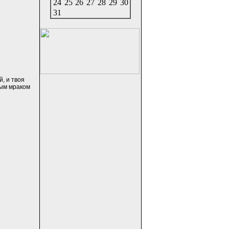
24
25
26
27
28
29
30
31
, и твоя
ным мраком