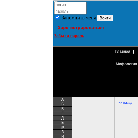
Запомнить меня
Зарегистрироваться
Забыли пароль
Главная
|
Мифология 
A
<< назад
Б
В
Г
Д
Е
Ж
З
И