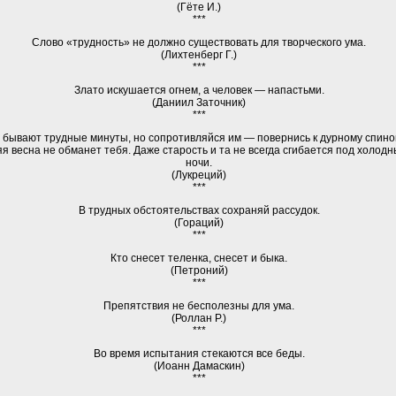
(Гёте И.)
***
Слово «трудность» не должно существовать для творческого ума.
(Лихтенберг Г.)
***
Злато искушается огнем, а человек — напастьми.
(Даниил Заточник)
***
 бывают трудные минуты, но сопротивляйся им — повернись к дурному спиной
я весна не обманет тебя. Даже старость и та не всегда сгибается под холод
ночи.
(Лукреций)
***
В трудных обстоятельствах сохраняй рассудок.
(Гораций)
***
Кто снесет теленка, снесет и быка.
(Петроний)
***
Препятствия не бесполезны для ума.
(Роллан Р.)
***
Во время испытания стекаются все беды.
(Иоанн Дамаскин)
***