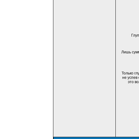
Глу
Лишь сум
Только гл
не успев
это в