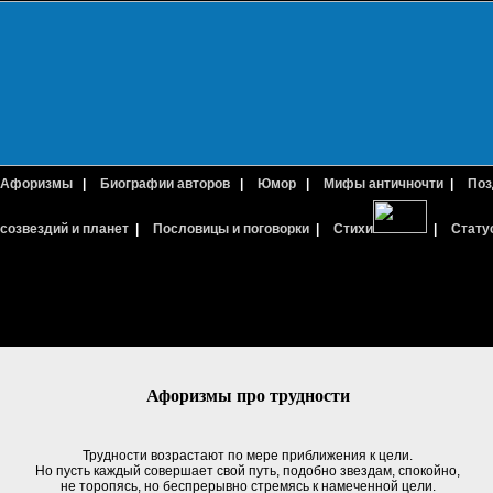
Афоризмы
|
Биографии авторов
|
Юмор
|
Мифы античночти
|
Поз
созвездий и планет
|
Пословицы и поговорки
|
Стихи
|
Стату
Афоризмы про трудности
Трудности возрастают по мере приближения к цели.
Но пусть каждый совершает свой путь, подобно звездам, спокойно,
не торопясь, но беспрерывно стремясь к намеченной цели.