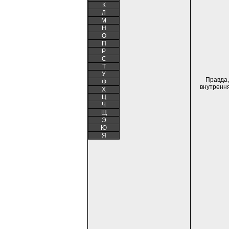
К
Л
М
Н
О
П
Р
С
Т
У
Правда,
Ф
внутрення
Х
Ц
Ч
Щ
Э
Ю
Я