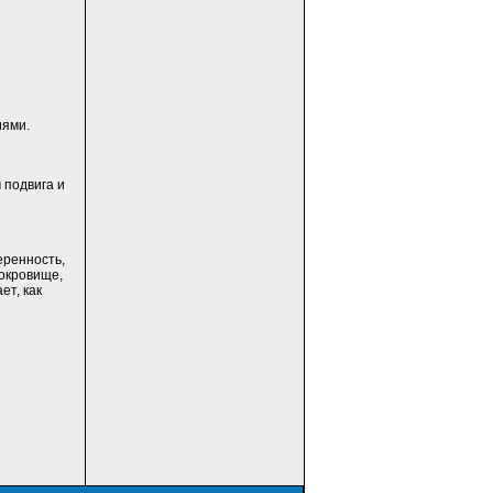
иями.
 подвига и
еренность,
сокровище,
ет, как