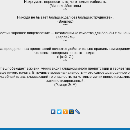
Надо уметь переносить то, чего нельзя избежать.
(Мишель Монтень)
***
Никогда не бывает больших дел без больших трудностей.
(Вольтер)
***
пость и хорошее пищеварение — незаменимые качества для борьбы с лишен
(Карлейль)
***
ма преодоленных препятствий является действительно правильным мерилом
человека, совершившего этот подвиг.
(Цвейг С.)
***
упец побеждает в жизни, умник видит слишком много препятствий и теряет ув
 еще ничего начать. В трудные времена наивность — это самое драгоценное 
олшебный плащ, скрывающий те опасности, на которые умник прямо наскакива
загипнотизированный.
(Ремарк Э. М)