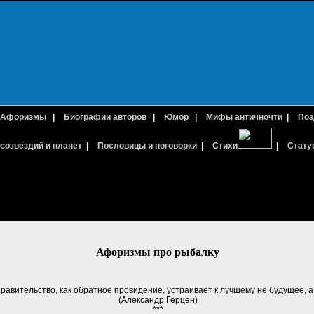
Афоризмы
|
Биографии авторов
|
Юмор
|
Мифы античночти
|
Поз
созвездий и планет
|
Пословицы и поговорки
|
Стихи
|
Стату
Афоризмы про рыбалку
правительство, как обратное провидение, устраивает к лучшему не будущее, 
(Александр Герцен)
***