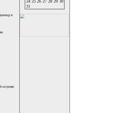
24
25
26
27
28
29
30
31
траницу и
ки.
об острове