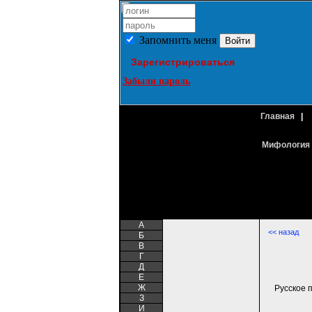
Запомнить меня
Зарегистрироваться
Забыли пароль
Главная
|
Мифология 
A
<< назад
Б
В
Г
Д
Е
Ж
Русское 
З
И