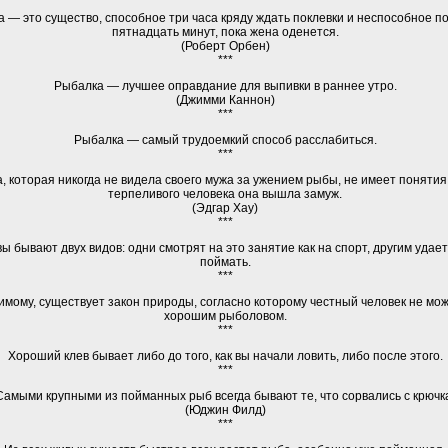
 — это существо, способное три часа кряду ждать поклевки и неспособное п
пятнадцать минут, пока жена оденется.
(Роберт Орбен)
***
Рыбалка — лучшее оправдание для выпивки в раннее утро.
(Джимми Каннон)
***
Рыбалка — самый трудоемкий способ расслабиться.
***
 которая никогда не видела своего мужа за ужением рыбы, не имеет понятия,
терпеливого человека она вышла замуж.
(Эдгар Хау)
***
 бывают двух видов: одни смотрят на это занятие как на спорт, другим удает
поймать.
***
имому, существует закон природы, согласно которому честный человек не мо
хорошим рыболовом.
***
Хороший клев бывает либо до того, как вы начали ловить, либо после этого.
***
Самыми крупными из пойманных рыб всегда бывают те, что сорвались с крючк
(Юджин Филд)
***