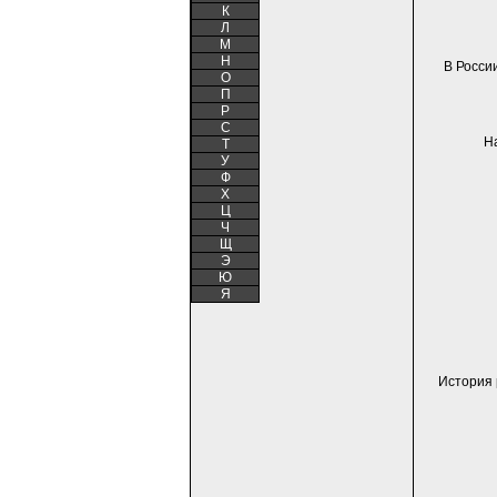
К
Л
М
Н
В Росси
О
П
Р
С
Н
Т
У
Ф
Х
Ц
Ч
Щ
Э
Ю
Я
История 