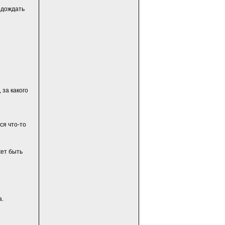
одождать
 за какого
ся что-то
жет быть
а.