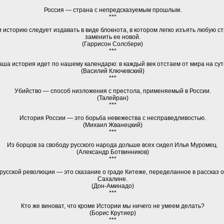
Россия — страна с непредсказуемым прошлым.
***
и историю следует издавать в виде блокнота, в котором легко изъять любую с
заменить ее новой.
(Гаррисон Солсбери)
***
аша история идет по нашему календарю: в каждый век отстаем от мира на сут
(Василий Ключевский)
***
Убийство — способ низложения с престола, применяемый в России.
(Талейран)
***
История России — это борьба невежества с несправедливостью.
(Михаил Жванецкий)
***
Из борцов за свободу русского народа дольше всех сидел Илья Муромец.
(Александр Ботвинников)
***
русской революции — это сказание о гра­де Китеже, переделанное в рассказ 
Сахалине.
(Дон-Аминадо)
***
Кто же виноват, что кроме Истории мы ничего не умеем делать?
(Борис Крутиер)
***