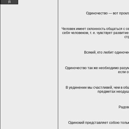
Я
Одиночество — вот прокля
Человек имеет склонность общаться с с
себя человеком, т. е. чувствует развит
ст
Всякий, кто любит одиночес
Одиночество так же необходимо разуму,
если о
В уединении мы счастливей, чем в общ
предметах неодуш
Радова
Одинокий представляет собою только 