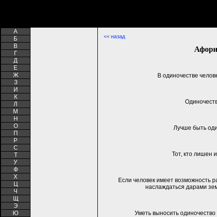
A
<< назад
Б
В
Афори
Г
Д
Е
Ж
В одиночестве челове
З
И
К
Одиночеств
Л
М
Н
О
Лучше быть оди
П
Р
С
Тот, кто лишен 
Т
У
Ф
Х
Если человек имеет возможность ра
Ц
наслаждаться дарами зем
Ч
Щ
Э
Ю
Уметь выносить одиночество 