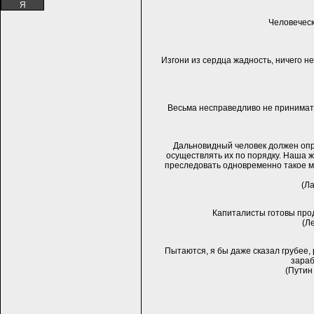
Я
Человеческ
Изгони из сердца жадность, ничего н
Весьма несправедливо не принимать 
Дальновидный человек должен опр
осуществлять их по порядку. Наша ж
преследовать одновременно такое мн
(Л
Капиталисты готовы прод
(Л
Пытаются, я бы даже сказал грубее, 
зараб
(Путин