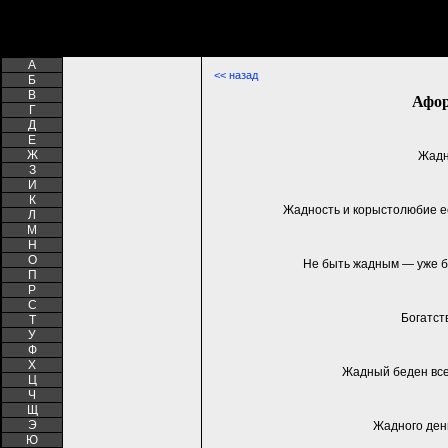
A
<< назад
Б
В
Афор
Г
Д
Е
Ж
Жадн
З
И
К
Жадность и корыстолюбие ес
Л
М
Н
О
Не быть жадным — уже б
П
Р
С
Богатст
Т
У
Ф
Х
Жадный беден все
Ц
Ч
Щ
Э
Жадного ден
Ю