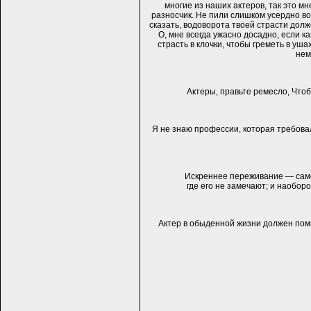
многие из наших актеров, так это мн
разносчик. Не пили слишком усердно во
сказать, водоворота твоей страсти долж
О, мне всегда ужасно досадно, если
страсть в клочки, чтобы греметь в уш
нем
Актеры, правьте ремесло, Чтоб
Я не знаю профессии, которая требова
Искреннее переживание — само
где его не замечают; и наоборо
Актер в обыденной жизни должен помн