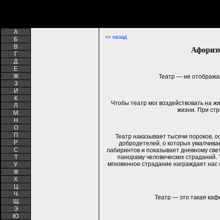
A
<< назад
Б
В
Афоризм
Г
Д
Е
Ж
Театр — не отобража
З
И
К
Чтобы театр мог воздействовать на ж
Л
жизни. При ст
М
Н
О
П
Театр наказывает тысячи пороков, о
Р
добродетелей, о которых умалчивае
С
лабиринтов и показывает дневному све
Т
панораму человеческих страданий. Т
мгновенное страдание награждает нас
У
Ф
Х
Ц
Ч
Театр — это такая кафе
Щ
Э
Ю