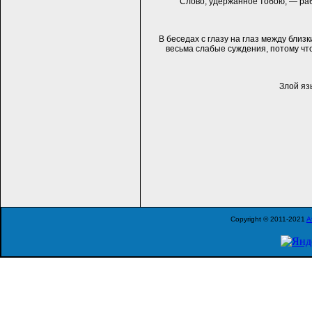
Слово, удержанное тобою, — раб 
В беседах с глазу на глаз между бли
весьма слабые суждения, потому что 
Злой яз
Copyright © 2011-2021
A