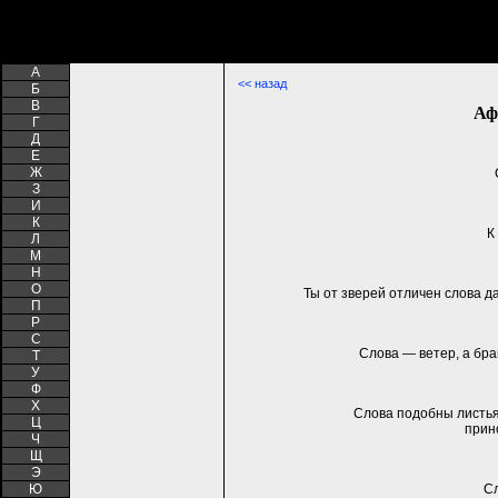
A
<< назад
Б
В
Аф
Г
Д
Е
Ж
З
И
К
К
Л
М
Н
О
Ты от зверей отличен слова д
П
Р
С
Слова — ветер, а бра
Т
У
Ф
Х
Слова подобны листья
Ц
прин
Ч
Щ
Э
Ю
Сл