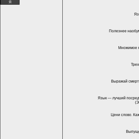
Я
Яз
Полезнее наобум
Множимое я
Трех
Выражай смерт
Язык — лучший посред
(Э
Цени слово. Ка
Выпуще