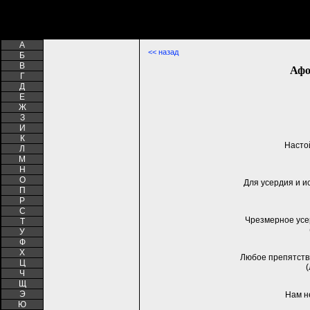
A
<< назад
Б
В
Афо
Г
Д
Е
Ж
З
И
К
Настой
Л
М
Н
О
Для усердия и и
П
Р
С
Чрезмерное усе
Т
У
Ф
Х
Любое препятств
Ц
Ч
Щ
Э
Нам н
Ю