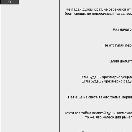
Я
Не падай духом, брат, не отрекайся от
брат, спеши, не поворачивай назад, вер
Раз начато
Не отступай пере
Капля долбит 
Если будешь чрезмерно усерде
Если будешь чрезмерно раду
Нет еще на свете такого холма, верши
Почти вся тайна великой души заключае
то же, что колесо для рыча