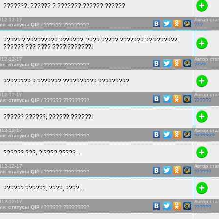
???????, ?????? ? ??????? ?????? ??????
012-12-17
Автор ста
ия:
статусы QIP / ?????? ?????????
???
????? ? ????????? ???????, ???? ????? ??????? ?? ???????,
?????? ??? ???? ???? ???????!
012-12-17
Автор ста
ия:
статусы QIP / ?????? ?????????
????
???????? ? ??????? ?????????? ?????????
012-12-17
Автор ста
ия:
статусы QIP / ?????? ?????????
??????
?????? ??????, ?????? ??????!
012-12-17
Автор ста
ия:
статусы QIP / ?????? ?????????
???????
?????? ???, ? ???? ?????...
012-12-17
Автор ста
ия:
статусы QIP / ?????? ?????????
??????
?????? ??????, ????, ????...
012-12-17
Автор ста
ия:
статусы QIP / ?????? ?????????
??????