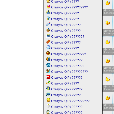
Статусы QIP / ????
Статусы QIP / ?????????
Дата: 2
Статусы QIP / ????
Категор
Статусы QIP / ????
Статусы QIP / ?????
Статусы QIP / ?????
Дата: 2
Категор
Статусы QIP / ???????
Статусы QIP / ?????
Статусы QIP / ????
Дата: 2
Категор
Статусы QIP / ????????
Статусы QIP / ??????
Статусы QIP / ???????
Дата: 2
Категор
Статусы QIP / ?????????
Статусы QIP / ??????
Статусы QIP / ????
Дата: 2
Статусы QIP / ??????
Категор
Статусы QIP / ?????
Статусы QIP / ??????????
Дата: 2
Статусы QIP / ??????
Категор
Статусы QIP / ??????