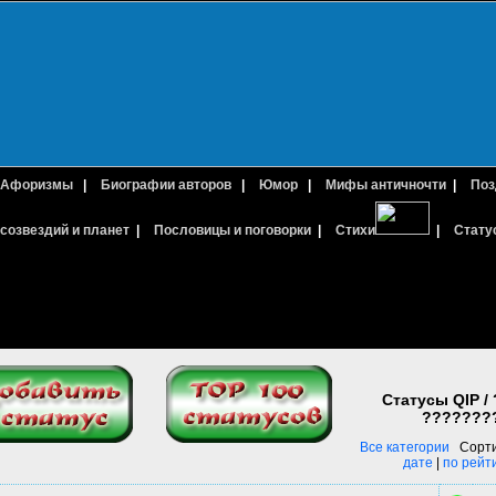
Афоризмы
|
Биографии авторов
|
Юмор
|
Мифы античночти
|
Поз
созвездий и планет
|
Пословицы и поговорки
|
Стихи
|
Стату
Статусы QIP /
???????
Все категории
Сорти
дате
|
по рейт