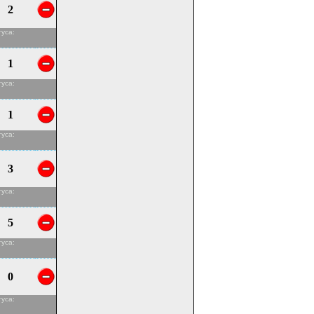
2
туса:
1
туса:
1
туса:
3
туса:
5
туса:
0
туса: