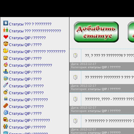
Статусы ??? ? ????????
Статусы ??? ??????????????
Статусы QIP / ??????
Статусы QIP / ????
Статусы QIP / ?????? ?????????
??, ? ??? ?? ???????!! ? ???
Статусы QIP / ????
Дата: 2012-12-17
Статусы QIP / ?????????
Категория:
статусы QIP / ??????
Статусы QIP / ????
?? ?????? ???????? ? ??? ?
Статусы QIP / ????
Статусы QIP / ?????
Дата: 2012-12-17
Категория:
статусы QIP / ??????
Статусы QIP / ?????
???????, ???? - ?????? ???
Статусы QIP / ???????
Статусы QIP / ?????
Дата: 2012-12-17
Категория:
статусы QIP / ??????
Статусы QIP / ????
Статусы QIP / ????????
? ???????? ? ??????????? ?
Статусы QIP / ??????
Дата: 2012-12-17
Категория:
статусы QIP / ??????