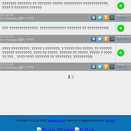
??????? ??????? ?? ??????? ????? ????????? ????????????,
???? ? ??????? ??????
012-12-16
Автор ста
ия:
статусы QIP / ????
??????
??? ??????????????. ????????????? ??????? ?? ??????????!
012-12-16
Автор ста
ия:
статусы QIP / ????
????????
???? ?????????, ????? ? ???????, ? ????? ??? ?????, ?? ??????
?????? ????????, ???? ?? ?????, ?????? ?? ?????, ????? ? ????
?? ???... ???? ???? ??????? ?? ????????, ?????????!
012-12-16
Автор ста
ия:
статусы QIP / ????
??????
1
2
Copyright © 2011-2021
Aforizmu.com
Написать администратору
письмо