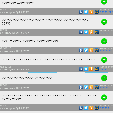
???????? — ??? ????!
012-12-17
Автор ста
ия:
статусы QIP / ????
????? ???
?????? ?????????? ??????? - ??? ?????? ????????? ??? ?
?????.
012-12-16
Автор ста
ия:
статусы QIP / ????
??????
???... ? ?????, ???????, ????????????
012-12-16
Автор ста
ия:
статусы QIP / ????
????????
???? ????? ?? ??????????, ????? ??? ????? ???????? ???????.
012-12-16
Автор ста
ия:
статусы QIP / ????
????
?????????, ??? ????? ? ?????????
012-12-16
Автор ста
ия:
статусы QIP / ????
??????
????? ??? ????????? ?????? ???????? ????. ???????, ?? ?????
?? ??? ?????.
012-12-16
Автор ста
ия:
статусы QIP / ????
??????