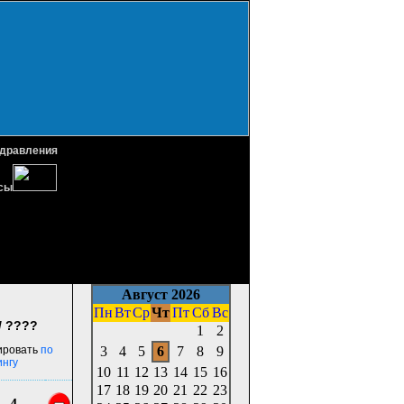
дравления
сы
Август 2026
Пн
Вт
Ср
Чт
Пт
Сб
Вс
/ ????
1
2
ровать
по
3
4
5
6
7
8
9
ингу
10
11
12
13
14
15
16
17
18
19
20
21
22
23
4