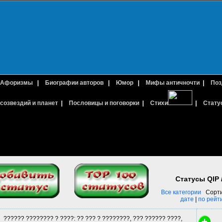
Афоризмы
|
Биографии авторов
|
Юмор
|
Мифы античночти
|
Поз
созвездий и планет
|
Пословицы и поговорки
|
Стихи
|
Стату
Статусы QIP 
Все категории
Сорти
дате
|
по рейт
?????? ???????? ? ????: ?? ??? ? ????????, ??? ?????? ????,