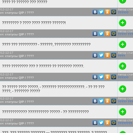
???? ?? ?????? ??? ?????
012-12-17
Автор ста
ия:
статусы QIP / ????
??????
???????? ? ???? ???? ????? ??????!
012-12-17
Автор ста
ия:
статусы QIP / ????
????? ???
???? ??? ????????? - ??????, ???????? ?????????
012-12-17
Автор ста
ия:
статусы QIP / ????
????
???? ???????? ??? ? ?????? ?? ??????? ?????.
012-12-17
Автор ста
ия:
статусы QIP / ????
??????
?? ????? ???? ?????, - ??????? ?????????????. - ?? ?? ???
????, - ??????? ?????
012-12-17
Автор ста
ия:
статусы QIP / ????
????? ???
???????????? ?????????? ????? - ?? ??????????
012-12-17
Автор ста
ия:
статусы QIP / ????
????????
???, ??? ?????? ??????? — ???????? ???? ??????. ? ??????