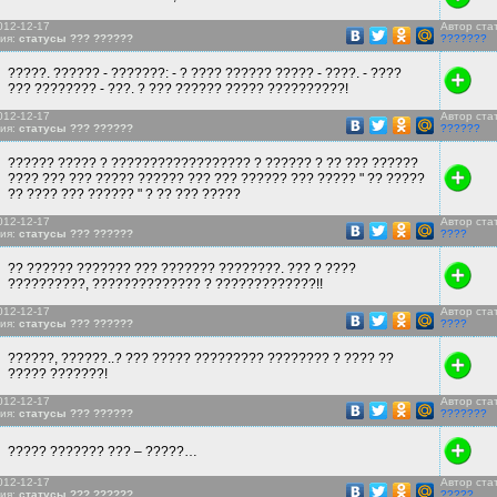
012-12-17
Автор ста
ия:
статусы ??? ??????
???????
?????. ?????? - ???????: - ? ???? ?????? ????? - ????. - ????
??? ???????? - ???. ? ??? ?????? ????? ??????????!
012-12-17
Автор ста
ия:
статусы ??? ??????
??????
?????? ????? ? ?????????????????? ? ?????? ? ?? ??? ??????
???? ??? ??? ????? ?????? ??? ??? ?????? ??? ????? " ?? ?????
?? ???? ??? ?????? " ? ?? ??? ?????
012-12-17
Автор ста
ия:
статусы ??? ??????
????
?? ?????? ??????? ??? ??????? ????????. ??? ? ????
??????????, ?????????????? ? ?????????????!!
012-12-17
Автор ста
ия:
статусы ??? ??????
????
??????, ??????..? ??? ????? ????????? ???????? ? ???? ??
????? ???????!
012-12-17
Автор ста
ия:
статусы ??? ??????
???????
????? ??????? ??? – ?????…
012-12-17
Автор ста
ия:
статусы ??? ??????
?????