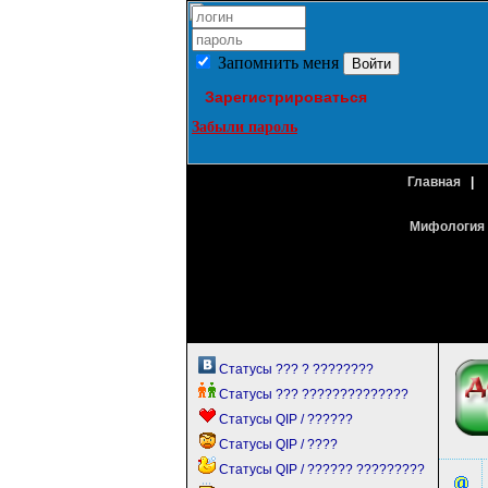
Запомнить меня
Зарегистрироваться
Забыли пароль
Главная
|
Мифология 
Статусы ??? ? ????????
Статусы ??? ??????????????
Статусы QIP / ??????
Статусы QIP / ????
Статусы QIP / ?????? ?????????