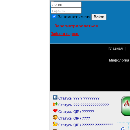
Запомнить меня
Зарегистрироваться
Забыли пароль
Главная
|
Мифология 
Статусы ??? ? ????????
Статусы ??? ??????????????
Статусы QIP / ??????
Статусы QIP / ????
Статусы QIP / ?????? ?????????