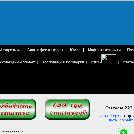
Афоризмы
|
Биографии авторов
|
Юмор
|
Мифы античночти
|
Поз
созвездий и планет
|
Пословицы и поговорки
|
Стихи
|
Стату
Статусы ???
Все категории
Сорти
дате
|
по рейт
? ??????? :(