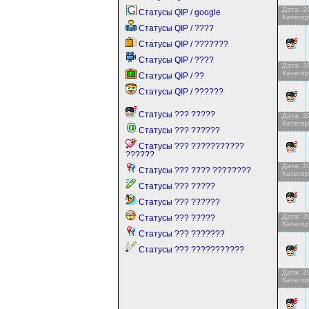
Дата: 2
Статусы QIP / google
Категор
Статусы QIP / ????
Статусы QIP / ???????
Статусы QIP / ????
Дата: 2
Категор
Статусы QIP / ??
Статусы QIP / ??????
Статусы ??? ?????
Дата: 2
Категор
Статусы ??? ??????
Статусы ??? ???????????
??????
Дата: 2
Статусы ??? ???? ????????
Категор
Статусы ??? ?????
Статусы ??? ??????
Дата: 2
Статусы ??? ?????
Категор
Статусы ??? ???????
Статусы ??? ???????????
Дата: 2
Категор