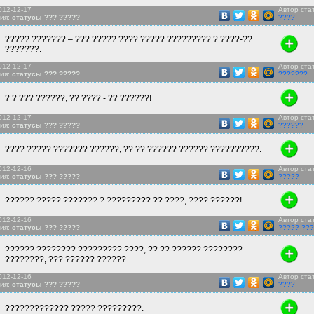
012-12-17
Автор ста
ия:
статусы ??? ?????
????
????? ??????? – ??? ????? ???? ????? ????????? ? ????-??
???????.
012-12-17
Автор ста
ия:
статусы ??? ?????
???????
? ? ??? ??????, ?? ???? - ?? ??????!
012-12-17
Автор ста
ия:
статусы ??? ?????
??????
???? ????? ??????? ??????, ?? ?? ?????? ?????? ??????????.
012-12-16
Автор ста
ия:
статусы ??? ?????
?????
?????? ????? ??????? ? ????????? ?? ????, ???? ??????!
012-12-16
Автор ста
ия:
статусы ??? ?????
????? ???
?????? ???????? ????????? ????, ?? ?? ?????? ????????
????????, ??? ?????? ??????
012-12-16
Автор ста
ия:
статусы ??? ?????
????
????????????? ????? ?????????.