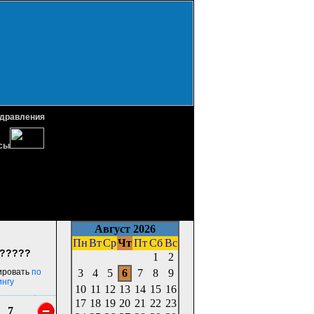
дравления
сы
Август 2026
Пн
Вт
Ср
Чт
Пт
Сб
Вс
 ?????
1
2
ровать
по
3
4
5
6
7
8
9
ингу
10
11
12
13
14
15
16
17
18
19
20
21
22
23
7