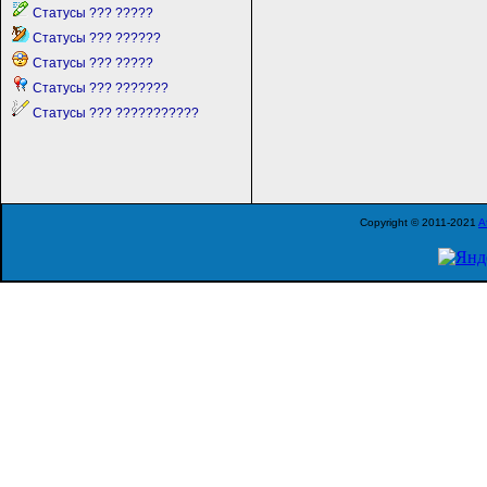
Статусы ??? ?????
Статусы ??? ??????
Статусы ??? ?????
Статусы ??? ???????
Статусы ??? ???????????
Copyright © 2011-2021
A