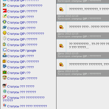
Статусы QIP / ???????
Категория:
статусы QIP / ????????
Статусы QIP / ?????????
????????, ????????, ? ????
Статусы QIP / ??????
Дата: 2012-12-16
Статусы QIP / ????
Категория:
статусы QIP / ????????
Статусы QIP / ??????
??????? ???? - ????? ????
Статусы QIP / ?????
Статусы QIP / ??????????
Дата: 2012-12-15
Категория:
статусы QIP / ????????
Статусы QIP / ??????
?? ?????????... ??-?? ??? 
Статусы QIP / ??????
? ??? ?????....
Статусы QIP / google
Дата: 2012-12-15
Статусы QIP / ????
Категория:
статусы QIP / ????????
Статусы QIP / ???????
??????????? ????????, ????
Статусы QIP / ????
Дата: 2012-12-15
Статусы QIP / ??
Категория:
статусы QIP / ????????
Статусы QIP / ??????
Статусы ??? ?????
Статусы ??? ??????
Статусы ??? ???????????
??????
Статусы ??? ???? ????????