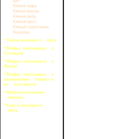
Щит
Южная гидра
Южная корона
Южная рыба
Южный крест
Южный треугольник
Ящерица
* Тайна млечного пути
* Мифы, связанные с
Солнцем
* Мифы, связанные с
Луной
* Мифы, связанные с
названиями планет и
их спутников
* Мифологические
именна
* Карта звездного
неба