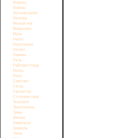
Индеец
галактики 33 000 световых лет (12 уг
Компас
Большое Магелланово облако
Летучая рыба
миллиардов звезд всех типов. Но ос
Лисичка
нем находится звезда S Золотой Р
Малый лев
всех известных звезд. Миллион зве
Микроскоп
излучения, испускаемого этой звезд
Муха
на таком же расстоянии, как самая б
Насос
с мощностью пяти лун (в полнолуние
Наугольник
Октант
Павлин
Печь
Райская птица
Резец
Рысь
Секстант
Сетка
Скульптор
Столовая гора
Телескоп
Треугольник
Тукан
Феникс
Хамелеон
Циркуль
Часы