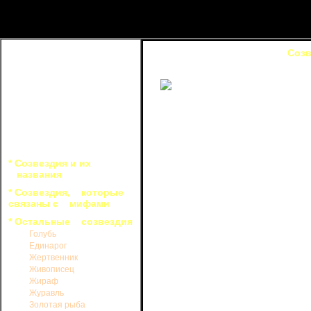
Созв
Ясной и безлунной ночью в со
увидеть до 20 звезд, среди которых 
m
m
между 4
и 5
. Остальные звезды н
* Созвездия и их
Четыре самые яркие звезды обра
названия
запада к юго-востоку. В этой конфи
Иоганн Байер, который в 1603 г. та
* Созвездия, которые
рыбы. Видимо, он хотел в этом наз
связаны с мифами
которые занимали умы людей того в
* Остальные созвездия
Это созвездие хорошо известно
Голубь
один из наиболее интересных объект
Единарог
Словно ужасный ураган оторвал 
Жертвенник
созвездия Золотой Рыбы. Это "обла
Живописец
известно под названием Большого Ма
Жираф
m
величина 0
,6. При изучении этог
Журавль
Большое Магелланово облако состоит
Золотая рыба
близкая к нам галактика, расстояни