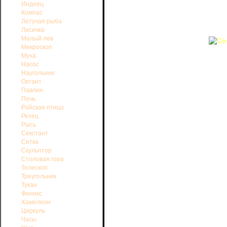
Галактика в созвездии Треуго
Индеец
миллионов световых лет. Она являет
Компас
куда входят и наша Галактика с 
Летучая рыба
(Большим и Малым), галактика в соз
Лисичка
Малый лев
Микроскоп
Муха
Насос
Наугольник
Октант
Павлин
Печь
Райская птица
Резец
Рысь
Секстант
Сетка
Скульптор
Столовая гора
Телескоп
Треугольник
Тукан
Феникс
Хамелеон
Циркуль
Часы