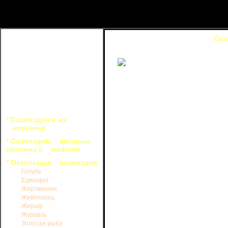
Соз
с
с
о
созвездия Персея, Овна, Рыб и Анд
Ясной и безлунной ночью нево
видеть около 15 звезд, но только
расположены так, что образуют пря
* Созвездия и их
фигуру созвездия. В вершине прям
названия
звездной величины.
* Созвездия, которые
С этим созвездием не связаны 
связаны с мифами
фигурой, которую создают три сам
видели перенесенную на небо богами
* Остальные созвездия
В созвездии Треугольника наход
Голубь
изученных галактик М 33 (NGC 598) 3
Единарог
галактика после галактики в созвез
Жертвенник
невооруженным глазом (интеграль
Живописец
исключительно ясные ночи она видн
Жираф
зрительном поле телескопа галакт
Журавль
привлекает внимание своей интересн
Золотая рыба