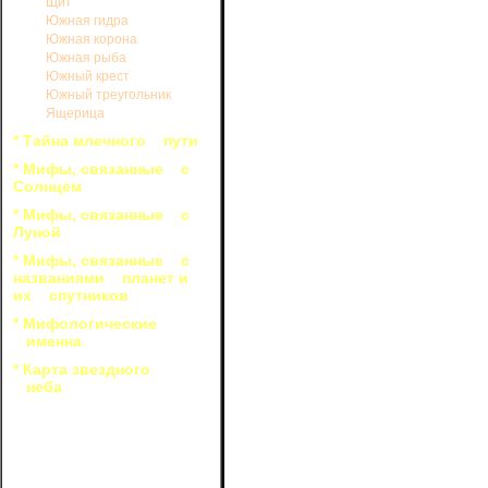
Щит
Южная гидра
Южная корона
Южная рыба
Южный крест
Южный треугольник
Ящерица
* Тайна млечного пути
* Мифы, связанные с
Солнцем
* Мифы, связанные с
Луной
* Мифы, связанные с
названиями планет и
их спутников
* Мифологические
именна
* Карта звездного
неба