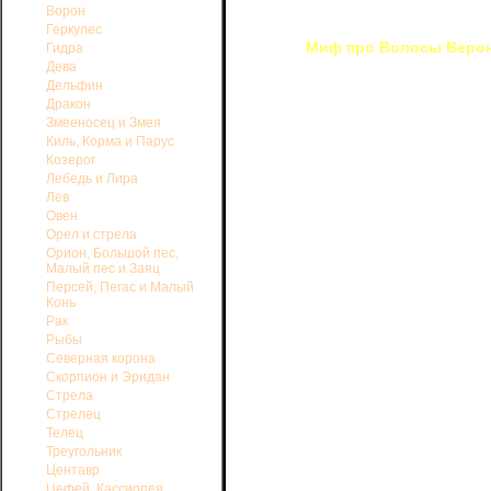
Ворон
Геркулес
Миф про Волосы Веро
Гидра
Дева
В III в. до н. э. фараоном Еги
Дельфин
III Эвергет. Его супруга Вероника 
Дракон
волосы. Они были подобны золотой р
Змееносец и Змея
неописуемый восторг. Из самых даль
Киль, Корма и Парус
увидеть это чудо. Поэты воспев
лирических поэмах. Радость перепо
Козерог
бесконечно счастливым. Он не мог
Лебедь и Лира
недолго продолжалось его счастье
Лев
против врагов.
Овен
Орел и стрела
Проходили дни, месяцы, годы,
Орион, Большой пес,
отправилась в храм Афродиты и там 
Малый пес и Заяц
ему победу и помочь поскорее вер
Персей, Пегас и Малый
принести свои прекрасные волосы.
Конь
Прошло немного времени, и 
Рак
радостную весть о том, что Птоле
Рыбы
домой.
Северная корона
Скорпион и Эридан
Верная своему слову, Вероника
Стрела
волосы и положила их на жертвенник
Стрелец
Когда Птолемей вернулся из пох
Телец
Все радовались его возвращению. Ве
Треугольник
нет ее прекрасных волос. Опечалилс
Центавр
свои волосы в жертву богине Афро
Цефей, Кассиопея,