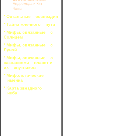
вернуться. Птолемей захотел полюб
Андромеда и Кит
время торжества они исчезли из хр
Чаша
блеснули в его глазах. В этот моме
ему: "Не печалься, мой господин! В
* Остальные созвездия
маленькие звездочки? Это и есть во
* Тайна млечного пути
Утешая скорбящего Птолемея,
отнесены на небо богиней любви Афр
* Мифы, связанные с
в виде созвездия. Люди будут смотр
Солнцем
Был ли утешен Птолемей Эверг
* Мифы, связанные с
умалчивает. Так астроном Конон 
Луной
Вероники.
* Мифы, связанные с
названиями планет и
их спутников
* Мифологические
именна
* Карта звездного
неба