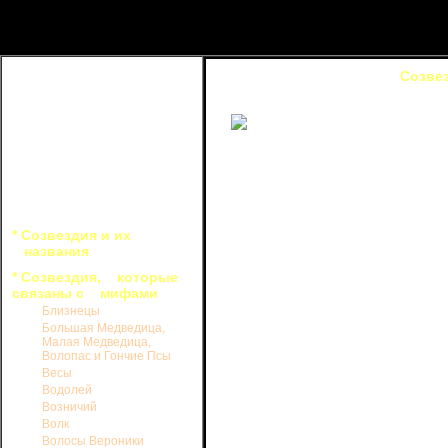
Созве
Ясными и безлунными ночами 
глазом различить до 50 звезд, но то
Созвездие Волос Вероники не и
его выделять среди других звез
* Созвездия и их
созвездия видна одна компактная г
названия
хаотично "разбросаны" совсем сла
* Созвездия, которые
можно увидеть в этой области н
связаны с мифами
волосы, как изображалось это соз
картах.
Близнецы
Большая Медведица,
Волосы Вероники выделены как
Малая Медведица,
астрономом Кононом, другом Архиме
Волопас и Гончие Псы
только в XVI в. н. э. по предл
Весы
полноправным созвездием.
Водолей
Волосы Вероники - одно из не
Возничий
исторической личностью. Леген
Волк
описываемыми в ней возвышенными ч
Волосы Вероники