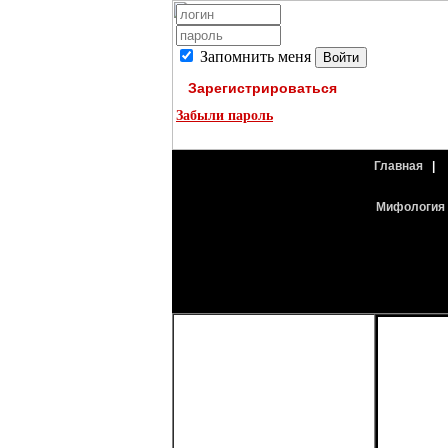
Запомнить меня
Зарегистрироваться
Забыли пароль
Главная
|
Мифология 
План
почти до
случайно
227 раз.
открытый
отчетли