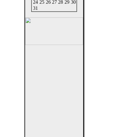
24
25
26
27
28
29
30
31
и небесные
 преподнес
ни нарушало
 авторитет
 взятое из
и сильная,
бескрайнее
ости от их
ва спутника
 Д. Койпер
н.
ая традиция
В сущности
ан именами
, взяв эти
ы, которые
Потому что
ражениями.
" дословно
ояния. А по