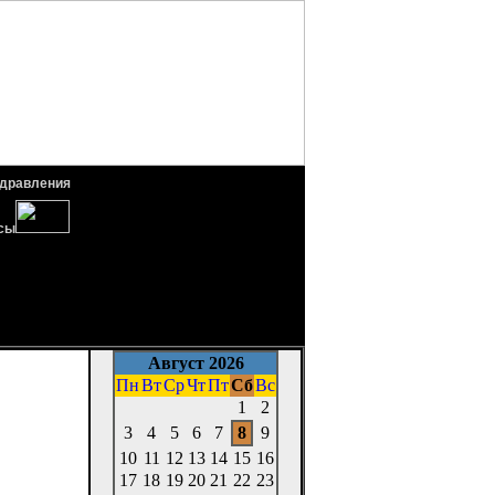
дравления
сы
Август 2026
Пн
Вт
Ср
Чт
Пт
Сб
Вс
нали о ней
1
2
ь открыл ее
3
4
5
6
7
8
9
величение в
дился, что
10
11
12
13
14
15
16
 что, кроме
17
18
19
20
21
22
23
метил и ее