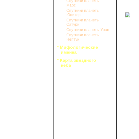
Спутники планеты
веровани
Марс
люди мог
Спутники планеты
Юпитер
Спутники планеты
Сатурн
Согл
Спутники планеты Уран
супругой
Спутники планеты
Помирит
Нептун
образцов
* Мифологические
И та
именна
Карла Ве
но вопре
* Карта звездного
с Титание
неба
Двум
Имя Ариэ
Что же 
происхож
Пято
героини 
ему.
Как 