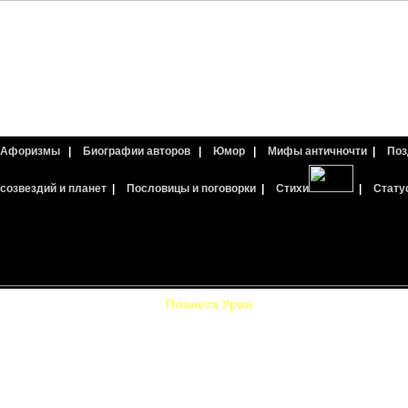
Афоризмы
|
Биографии авторов
|
Юмор
|
Мифы античночти
|
Поз
созвездий и планет
|
Пословицы и поговорки
|
Стихи
|
Стату
Планета Уран
ета УРАН невидима невооруженным глазом, поэтому люди ничего не з
 конца XVIII в. 13 марта 1781 г. английский астроном Вильям Гершел
 в созвездии Близнецов с помощью своего телескопа, который давал у
 Сначала Гершель не предполагал, что это планета. Но вскоре убе
 им объект является не звездой, а планетой Солнечной системы, потому
во видимого диска планеты (в зрительном поле телескопа), он за