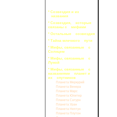
медленно
Восп
* Созвездия и их
объекты,
названия
ее как п
астроном
* Созвездия, которые
своего к
связаны с мифами
древнегр
давшая и
* Остальные созвездия
синее Неб
* Тайна млечного пути
* Мифы, связанные с
У пл
Солнцем
удаления 
* Мифы, связанные с
В 17
Луной
открыл а
открывае
* Мифы, связанные с
названиями планет и
В на
их спутников
использо
Планета Меркурий
Гершель
Планета Венера
персонаж
Планета Марс
Двум
Планета Юпитер
имена из
Планета Сатурн
являются
Планета Уран
Гершель 
Планета Нептун
Английс
Планета Плутон
переводи