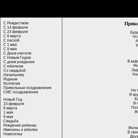
Прико
С Рождеством
С 14 февраля
С 23 февраля
Будь
С 8 марта
Чт
С пасхой
А
С 1 мая
И
С 9 мая
С Днем учителя
С Новым Годом
В каф
С днем рождения
Ре
С юбилеем
Зад
Со свадьбой
Нал
Начальнику
Родным
Коллегам
Прикольные поздравления
На 
СМС поздравления
Я кр
К
Новый Год
В 
23 февраля
Поз
8 марта
Ж
1 мая
9 мая
Свадьба
Рождение ребенка
Желае
Именины и юбилеи
В сво
Новоселье
Друз