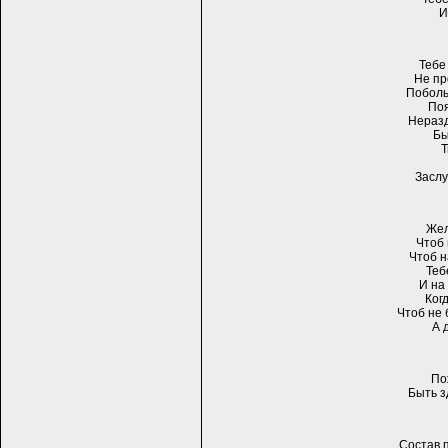
И
Тебе
Не пр
Поболь
Поя
Неразд
Бы
Т
Заслу
Жел
Чтоб 
Чтоб н
Теб
И на
Ког
Чтоб не 
А 
По
Быть з
Состав 