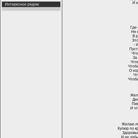
И н
Интересное рядом:
Где-
Не 
В р
Это
- 
Пуст
Что
За
Что
Чтобы
О хо
Чт
Чтобы
Жел
Де
Пив
И чт
Желаю ли
Купюр по к
Здоровья
И не заб