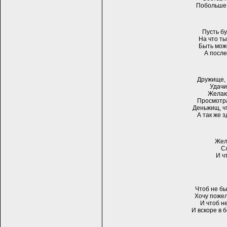
Побольше 
Пусть бу
На что ты
Быть може
А после
Дружище, 
Удачи
Желаю
Просмотра
Деньжищ, ч
А так же 
Жел
Сл
И ч
Чтоб не б
Хочу пожел
И чтоб н
И вскоре в 