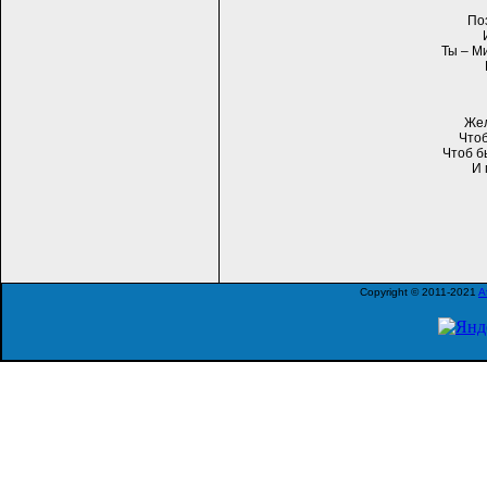
По
Ты – М
Жел
Чтоб
Чтоб б
И 
Copyright © 2011-2021
A