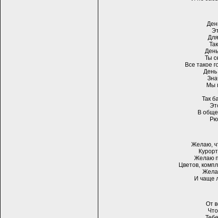
Ден
Эт
Для
Так
День
Ты с
Все такое г
День 
Зна
Мы 
Так б
Эт
В общем
Рюм
Желаю, чт
Курорт
Желаю п
Цветов, комп
Желаю
И чаще 
От 
Что
Тебе