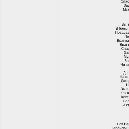
Спас
За
Муж
Вы, 
В боях 
Поздрав
По
Враг ва
Враг 
Спас
За
Му
Вы
Но с
Дос
На пл
Лаге
Н
Вы в
Как 
Кост
Вас
И с
Вся Ва
Геройски 