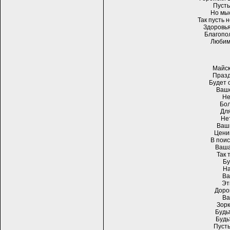
Пусть
Но мы
Так пусть 
Здоровья
Благопо
Любимы
Майск
Празд
Будет 
Ваше
Не
Бол
Дл
Не
Ваши
Ценим
В поис
Ваша
Так 
Бу
На
Ва
Эт
Дорог
Ва
Зорк
Будь
Будь
Пусть