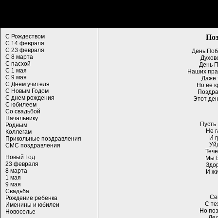
Поз
С Рождеством
С 14 февраля
С 23 февраля
День Поб
С 8 марта
Духов
С пасхой
День П
С 1 мая
Наших пра
С 9 мая
Даже 
С Днем учителя
Но ее к
С Новым Годом
Поздра
С днем рождения
Этот ден
С юбилеем
Со свадьбой
Начальнику
Пусть
Родным
Не г
Коллегам
И г
Прикольные поздравления
Уйд
СМС поздравления
Тече
Новый Год
Мы 
23 февраля
Здор
8 марта
И жи
1 мая
9 мая
Свадьба
Се
Рождение ребенка
С те
Именины и юбилеи
Но по
Новоселье
Дед