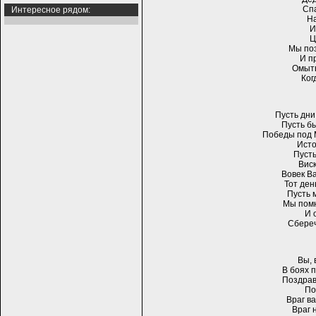
Спа
Интересное рядом:
На
И
Ц
Мы поз
И п
Омыты
Ког
Пусть дни
Пусть б
Победы под М
Исто
Пусть
Виск
Вовек В
Тот ден
Пусть 
Мы помн
И 
Сбереч
Вы, 
В боях 
Поздрав
По
Враг ва
Враг 