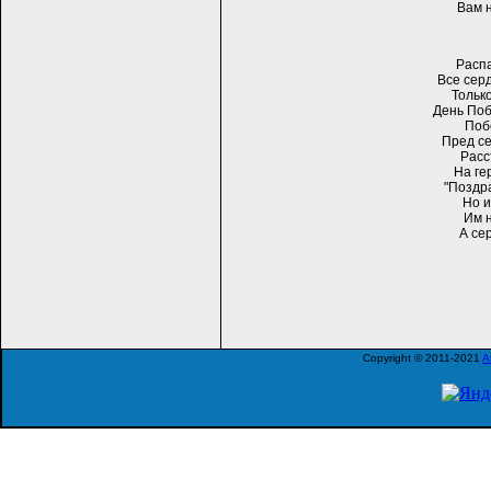
Вам н
Расп
Все сер
Тольк
День По
Поб
Пред с
Расс
На ге
"Поздра
Но и
Им н
А се
Copyright © 2011-2021
A