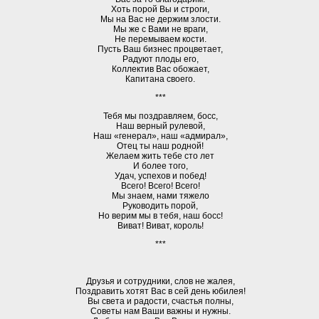
Хоть порой Вы и строги,
Мы на Вас не держим злости.
Мы же с Вами не враги,
Не перемываем кости.
Пусть Ваш бизнес процветает,
Радуют плоды его,
Коллектив Вас обожает,
Капитана своего.
***
Тебя мы поздравляем, босс,
Наш верный рулевой,
Наш «генерал», наш «адмирал»,
Отец ты наш родной!
Желаем жить тебе сто лет
И более того,
Удач, успехов и побед!
Всего! Всего! Всего!
Мы знаем, нами тяжело
Руководить порой,
Но верим мы в тебя, наш босс!
Виват! Виват, король!
***
Друзья и сотрудники, слов не жалея,
Поздравить хотят Вас в сей день юбилея!
Вы света и радости, счастья полны,
Советы нам Ваши важны и нужны.