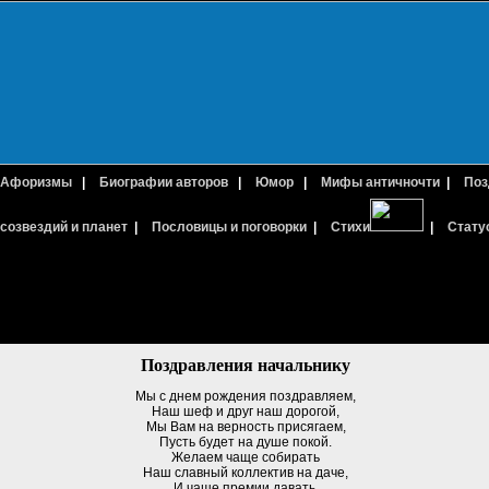
Афоризмы
|
Биографии авторов
|
Юмор
|
Мифы античночти
|
Поз
созвездий и планет
|
Пословицы и поговорки
|
Стихи
|
Стату
Поздравления начальнику
Мы с днем рождения поздравляем,
Наш шеф и друг наш дорогой,
Мы Вам на верность присягаем,
Пусть будет на душе покой.
Желаем чаще собирать
Наш славный коллектив на даче,
И чаще премии давать,