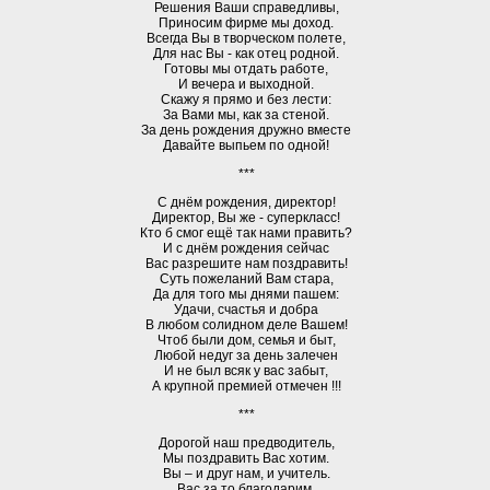
Решения Ваши справедливы,
Приносим фирме мы доход.
Всегда Вы в творческом полете,
Для нас Вы - как отец родной.
Готовы мы отдать работе,
И вечера и выходной.
Скажу я прямо и без лести:
За Вами мы, как за стеной.
За день рождения дружно вместе
Давайте выпьем по одной!
***
С днём рождения, директор!
Директор, Вы же - суперкласс!
Кто б смог ещё так нами править?
И с днём рождения сейчас
Вас разрешите нам поздравить!
Суть пожеланий Вам стара,
Да для того мы днями пашем:
Удачи, счастья и добра
В любом солидном деле Вашем!
Чтоб были дом, семья и быт,
Любой недуг за день залечен
И не был всяк у вас забыт,
А крупной премией отмечен !!!
***
Дорогой наш предводитель,
Мы поздравить Вас хотим.
Вы – и друг нам, и учитель.
Вас за то благодарим.