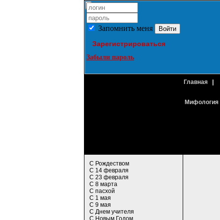
Запомнить меня
Зарегистрироваться
Забыли пароль
Главная
|
Мифология 
С Рождеством
С 14 февраля
С 23 февраля
С 8 марта
С пасхой
С 1 мая
С 9 мая
С Днем учителя
С Новым Годом