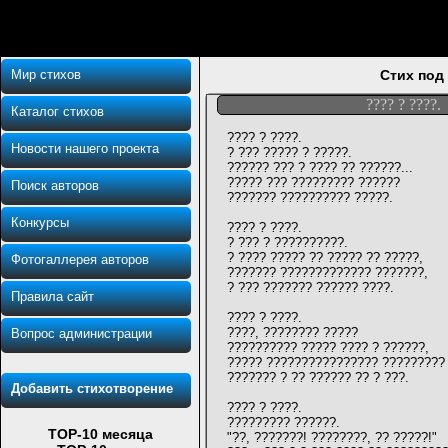
Мир стихов
Стих под
???? ? ????.
Каталог стихов
???? ? ????.
Новости нашего проекта
? ??? ????? ? ?????.
?????? ??? ? ???? ?? ??????...
????? ??? ????????? ??????
Поиск авторов
??????? ?????????? ?????.
Конкурсы
???? ? ????.
? ??? ? ??????????.
? ???? ????? ?? ????? ?? ?????,
Фотогаллерея авторов
??????? ????????????? ???????,
? ??? ??????? ?????? ????.
Правила сайт
???? ? ????.
????, ???????? ?????
Вопрос администрации
?????????? ????? ???? ? ??????,
????? ???????????????? ?????????
??????? ? ?? ?????? ?? ? ???.
Добавить стихотворение
???? ? ????.
????????? ??????.
TOP-10 месяца
"??, ???????! ????????, ?? ?????!"