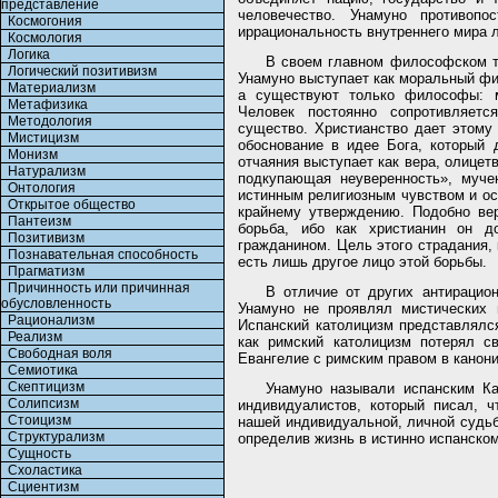
представление
человечество. Унамуно противопо
Космогония
иррациональность внутреннего мира 
Космология
Логика
В своем главном философском тр
Логический позитивизм
Унамуно выступает как моральный фи
Материализм
а существуют только философы: м
Метафизика
Человек постоянно сопротивляетс
Методология
существо. Христианство дает этому
Мистицизм
обоснование в идее Бога, который 
Монизм
отчаяния выступает как вера, олицет
Натурализм
подкупающая неуверенность», муче
Онтология
истинным религиозным чувством и ос
Открытое общество
крайнему утверждению. Подобно вер
Пантеизм
борьба, ибо как христианин он 
Позитивизм
гражданином. Цель этого страдания, 
Познавательная способность
есть лишь другое лицо этой борьбы.
Прагматизм
Причинность или причинная
В отличие от других антирацио
обусловленность
Унамуно не проявлял мистических н
Рационализм
Испанский католицизм представлялс
Реализм
как римский католицизм потерял с
Свободная воля
Евангелие с римским правом в канон
Семиотика
Скептицизм
Унамуно называли испанским К
Солипсизм
индивидуалистов, который писал, 
Стоицизм
нашей индивидуальной, личной судьб
Структурализм
определив жизнь в истинно испанском
Сущность
Схоластика
Сциентизм