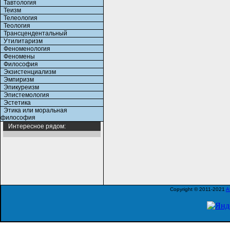
Тавтология
Теизм
Телеология
Теология
Трансцендентальный
Утилитаризм
Феноменология
Феномены
Философия
Экзистенциализм
Эмпиризм
Эпикуреизм
Эпистемология
Эстетика
Этика или моральная
философия
Интересное рядом:
Copyright © 2011-2021
A