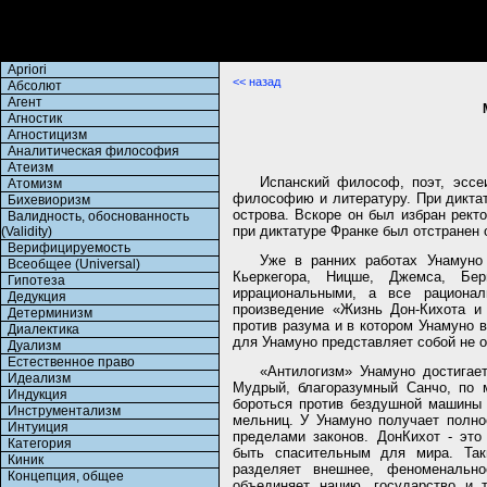
Apriori
<< назад
Абсолют
Агент
Агностик
Агностицизм
Аналитическая философия
Атеизм
Испанский философ, поэт, эссе
Атомизм
философию и литературу. При диктат
Бихевиоризм
острова. Вскоре он был избран рект
Валидность, обоснованность
при диктатуре Франке был отстранен 
(Validity)
Верифицируемость
Уже в ранних работах Унамуно 
Всеобщее (Universal)
Кьеркегора, Ницше, Джемса, Бе
Гипотеза
иррациональными, а все рационал
Дедукция
произведение «Жизнь Дон-Кихота и
Детерминизм
против разума и в котором Унамуно в
Диалектика
для Унамуно представляет собой не 
Дуализм
Естественное право
«Антилогизм» Унамуно достигае
Идеализм
Мудрый, благоразумный Санчо, по 
Индукция
бороться против бездушной машины 
Инструментализм
мельниц. У Унамуно получает полно
Интуиция
пределами законов. ДонКихот - это
Категория
быть спасительным для мира. Так
Киник
разделяет внешнее, феноменально
Концепция, общее
объединяет нацию, государство и т