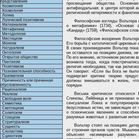
представление
просвещения общества. Основная
Космогония
антифеодальная, в центре которой а
Космология
религиозной нетерпимости и фанатиз
Логика
Логический позитивизм
Философские взгляды Вольтера 
Материализм
о метафизике» (1734), «Основах 
Метафизика
«Кандид» (1759), «Философском слова
Методология
Мистицизм
Философские воззрения Вольтера
Монизм
Его борьба с католической церковью 
Натурализм
В своих произведениях Вольтер пока
Онтология
он оставался на позициях деизма, не
Открытое общество
По его мнению, источником религии в
Пантеизм
возникла тогда, когда повстречали
Позитивизм
религия необходима, так как религи
Познавательная способность
Он говорил: «Если бы Бога не было
Прагматизм
подвергает критике теорию предус
Причинность или причинная
должны вмешиваться в жизнь, что
обусловленность
порядки.
Рационализм
Весьма критически относился 
Реализм
Спинозы, Лейбница и не признавал 
Свободная воля
сенсуализм Локка и популяризиров
Семиотика
безусловных истин, не зависящих от 
Скептицизм
о психических явлениях и способно
Солипсизм
разумных животных с развитым интел
Стоицизм
Структурализм
Вольтер стоял на позициях дете
Сущность
от строения органов чувств. Мышлен
Схоластика
объяснял «всемирным разумом»,
Сциентизм