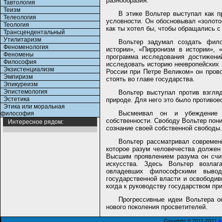
разнообразия.
Тавтология
Теизм
В этике Вольтер выступал как п
Телеология
условности. Он обосновывал «золото
Теология
как ты хотел бы, чтобы обращались с
Трансцендентальный
Утилитаризм
Вольтер задумал создать фил
Феноменология
истории», «Пирронизм в истории», 
Феномены
программа исследования достижени
Философия
исследовать историю неевропейских 
Экзистенциализм
России при Петре Великом» он пров
Эмпиризм
стоять во главе государства.
Эпикуреизм
Эпистемология
Вольтер выступал против взгля
Эстетика
природе. Для него это было противое
Этика или моральная
Высмеивал он и убеждение 
философия
собственности. Свободу Вольтер пони
Интересное рядом:
сознание своей собственной свободы.
Вольтер рассматривал современн
которое разум человечества должен
Высшим проявлением разума он счи
искусства. Здесь Вольтер возла
овладевших философскими вывода
государственной власти и освободив
когда к руководству государством п
Прогрессивные идеи Вольтера о
нового поколения просветителей.
Copyright © 2011-2021
A