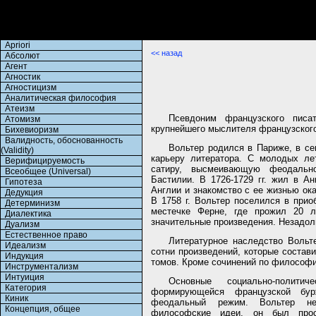
Apriori
<< назад
Абсолют
Агент
Агностик
Агностицизм
Аналитическая философия
Атеизм
Псевдоним французского писа
Атомизм
крупнейшего мыслителя французског
Бихевиоризм
Валидность, обоснованность
Вольтер родился в Париже, в се
(Validity)
карьеру литератора. С молодых ле
Верифицируемость
сатиру, высмеивающую феодально
Всеобщее (Universal)
Бастилии. В 1726-1729 гг. жил в А
Гипотеза
Англии и знакомство с ее жизнью ок
Дедукция
В 1758 г. Вольтер поселился в при
Детерминизм
местечке Ферне, где прожил 20 
Диалектика
значительные произведения. Незадолг
Дуализм
Естественное право
Литературное наследство Вольт
Идеализм
сотни произведений, которые состав
Индукция
томов. Кроме сочинений по философии
Инструментализм
Интуиция
Основные социально-полити
Категория
формирующейся французской бур
Киник
феодальный режим. Вольтер не
Концепция, общее
философские идеи, он был прос