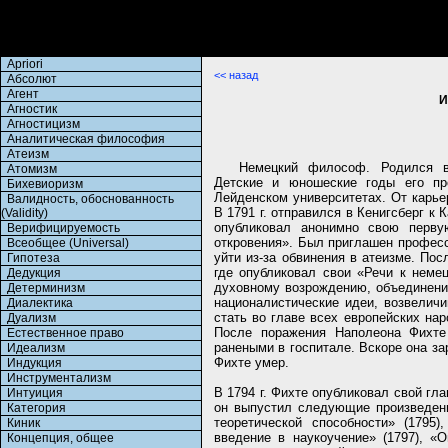
Apriori
<< назад
Абсолют
Агент
И
Агностик
Агностицизм
Аналитическая философия
Атеизм
Немецкий философ. Родился в 
Атомизм
Детские и юношеские годы его п
Бихевиоризм
Лейденском университетах. От карье
Валидность, обоснованность
В 1791 г. отправился в Кенигсберг к 
(Validity)
опубликовал анонимно свою перву
Верифицируемость
откровения». Был приглашен професс
Всеобщее (Universal)
уйти из-за обвинения в атеизме. По
Гипотеза
где опубликовал свои «Речи к немец
Дедукция
духовному возрождению, объединени
Детерминизм
националистические идеи, возвелич
Диалектика
стать во главе всех европейских нар
Дуализм
После поражения Наполеона Фихте
Естественное право
ранеными в госпитале. Вскоре она з
Идеализм
Фихте умер.
Индукция
Инструментализм
В 1794 г. Фихте опубликовал свой гл
Интуиция
он выпустил следующие произведени
Категория
теоретической способности» (1795)
Киник
введение в наукоучение» (1797), «О
Концепция, общее