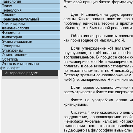
Тавтология
Этот свой принцип Фихте формулируе
Теизм
Я.
Телеология
Для Я специфична двусторонняя
Теология
самым Фихте вводит понятие прак
Трансцендентальный
проблему единства теории и практи
Утилитаризм
объекта, т.е. объективной реальности.
Феноменология
Феномены
Объективная реальность рассмат
Философия
как производное от мыслящего Я.
Экзистенциализм
Эмпиризм
Если утверждение «Я полагает
Эпикуреизм
наукоучения, то «Я полагает не-Я»
Эпистемология
воспринимаемое. В процессе своей с
Эстетика
на «эмпирическое Я» и «эмпирическ
Этика или моральная
полагать в себе никакого страдательн
философия
не может положить в не-Я никакой д
Интересное рядом:
Поэтому третьим основоположением я
не-Я (т.е. эмпирическое Я и эмпириче
Если первое основоположение - те
рассматривается Фихте как сверхчел
Фихте не употреблял слово «
критицизмом.
Система Фихте оказалась очень с
раздражение, сопровождаемое свой
Фейербаха Ансельм написал: «Я закл
философии как отвратительнейше
выдающего за философию вымыслы р