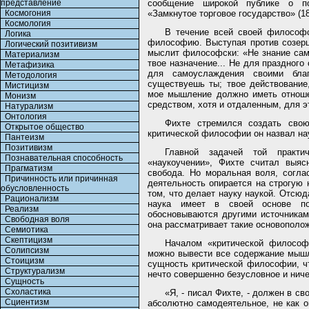
представление
сообщение широкой публике о по
Космогония
«Замкнутое торговое государство» (18
Космология
В течение всей своей философс
Логика
философию. Выступая против созерца
Логический позитивизм
мыслит философски: «Не знание само
Материализм
твое назначение... Не для праздног
Метафизика
для самоуслаждения своими благ
Методология
существуешь ты; твое действование,
Мистицизм
мое мышление должно иметь отноше
Монизм
средством, хотя и отдаленным, для э
Натурализм
Онтология
Фихте стремился создать сво
Открытое общество
критической философии он назвал на
Пантеизм
Позитивизм
Главной задачей той практи
Познавательная способность
«наукоучении», Фихте считал выяс
Прагматизм
свобода. Но моральная воля, согла
Причинность или причинная
деятельность опирается на строгую 
обусловленность
том, что делает науку наукой. Отсюда
Рационализм
наука имеет в своей основе по
Реализм
обосновываются другими источниками
Свободная воля
она рассматривает такие основополож
Семиотика
Скептицизм
Началом «критической философ
Солипсизм
можно вывести все содержание мышле
Стоицизм
сущность критической философии, чт
Структурализм
нечто совершенно безусловное и нич
Сущность
Схоластика
«Я, - писал Фихте, - должен в с
Сциентизм
абсолютно самодеятельное, не как 