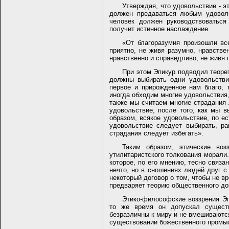
Утверждая, что удовольствие - эт
должен предаваться любым удоволь
человек должен руководствоваться
получит истинное наслаждение.
«От благоразумия произошли вс
приятно, не живя разумно, нравстве
нравственно и справедливо, не живя 
При этом Эпикур подводил теоре
должны выбирать одни удовольствия
первое и прирожденное нам благо, 
иногда обходим многие удовольствия,
также мы считаем многие страдания 
удовольствие, после того, как мы в
образом, всякое удовольствие, по ес
удовольствие следует выбирать, ра
страдания следует избегать».
Таким образом, этические воз
утилитаристского толкования морали
которое, по его мнению, тесно связа
нечто, но в сношениях людей друг с
некоторый договор о том, чтобы не вр
предваряет теорию общественного до
Этико-философские воззрения Эп
то же время он допускал существ
безразличны к миру и не вмешиваютс
существовании божественного промыс