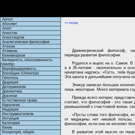
Apriori
<< назад
Абсолют
Агент
Агностик
Агностицизм
Аналитическая философия
Атеизм
Древнегреческий философ, н
Атомизм
периода развития философии.
Бихевиоризм
Валидность, обоснованность
Родился и вырос на о. Самое. В 
(Validity)
а в 35-летнем - окончательно и осн
Верифицируемость
начертана надпись: «Гость, тебе буд
Всеобщее (Universal)
Эта школа в дальнейшем получила на
Гипотеза
Дедукция
Эпикур написал большое количест
Детерминизм
лишь некоторые. Много материала со
Диалектика
Дуализм
Прежде всего интерес представл
Естественное право
считает, что философия - это такая
Идеализм
размышлений к счастливой жизни, св
Индукция
Инструментализм
«Пусты слова того философа, ко
Интуиция
от медицины нет никакой пользы, 
Категория
философии, если она не изгоняет бо
Киник
В развитие этой мысли он пише
Концепция, общее