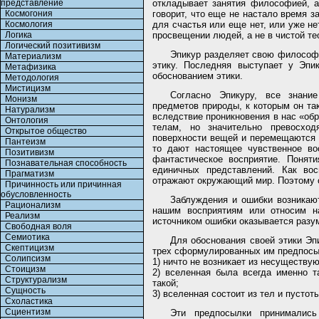
представление
откладывает занятия философией, а
Космогония
говорит, что еще не настало время за
Космология
для счастья или еще нет, или уже н
Логика
просвещении людей, а не в чистой те
Логический позитивизм
Эпикур разделяет свою философию
Материализм
этику. Последняя выступает у Эпи
Метафизика
обоснованием этики.
Методология
Мистицизм
Согласно Эпикуру, все знани
Монизм
предметов природы, к которым он та
Натурализм
вследствие проникновения в нас «об
Онтология
телам, но значительно превосхо
Открытое общество
поверхности вещей и перемещаются с
Пантеизм
то дают настоящее чувственное во
Позитивизм
фантастическое восприятие. Понят
Познавательная способность
единичных представлений. Как вос
Прагматизм
отражают окружающий мир. Поэтому о
Причинность или причинная
обусловленность
Заблуждения и ошибки возникают
Рационализм
нашим восприятиям или относим на
Реализм
источником ошибки оказывается разу
Свободная воля
Семиотика
Для обоснования своей этики Эп
Скептицизм
трех сформулированных им предпосы
Солипсизм
1) ничто не возникает из несуществую
Стоицизм
2) вселенная была всегда именно т
Структурализм
такой;
Сущность
3) вселенная состоит из тел и пустоты
Схоластика
Сциентизм
Эти предпосылки принималис