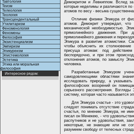
Тавтология
Демокритом и Левкиппом. Вслед за 
Теизм
которые неделимы и различаются по 
Телеология
атомов по весу - весьма существенна
Теология
Отличие физики Эпикура от физ
Трансцендентальный
атомов. Демокрит утверждал, что
Утилитаризм
механической необходимостью. Эпи
Феноменология
прямолинейного движения. При д
Феномены
прямолинейного движения и переходя
Философия
Эпикура в развитие атомистики. С
Экзистенциализм
чтобы объяснить их столкновение 
Эмпиризм
присуща атомам: под действием
Эпикуреизм
беспорядочно, и при этом происход
Эпистемология
отклонения атомов, по замыслу Эпи
Эстетика
человека.
Этика или моральная
философия
Разработанные Эпикуром уче
Интересное рядом:
самодовлеющими областями знани
исследовать природу, а указывать
философских воззрений он помещае
серьезного рассмотрения. Взгляды
систему, которая часто называется эп
Для Эпикура счастье - это удово
следует понимать отсутствие страда
счастья, по мнению Эпикура, не име
писал он Менекею, - что удовольстви
распутников и не удовольствия, за
некоторые, не знающие или не со
разумеем свободу от телесных страда