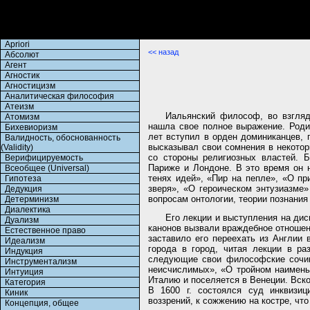
Apriori
<< назад
Абсолют
Агент
Агностик
Агностицизм
Аналитическая философия
Атеизм
Иальянский философ, во взгля
Атомизм
нашла свое полное выражение. Роди
Бихевиоризм
лет вступил в орден доминиканцев, 
Валидность, обоснованность
высказывал свои сомнения в некотор
(Validity)
со стороны религиозных властей. 
Верифицируемость
Париже и Лондоне. В это время он 
Всеобщее (Universal)
тенях идей», «Пир на пепле», «О пр
Гипотеза
зверя», «О героическом энтузиазме»
Дедукция
вопросам онтологии, теории познания 
Детерминизм
Диалектика
Его лекции и выступления на дис
Дуализм
канонов вызвали враждебное отношен
Естественное право
заставило его переехать из Англии 
Идеализм
города в город, читая лекции в ра
Индукция
следующие свои философские сочин
Инструментализм
неисчислимых», «О тройном наимень
Интуиция
Италию и поселяется в Венеции. Вско
Категория
В 1600 г. состоялся суд инквизиц
Киник
воззрений, к сожжению на костре, чт
Концепция, общее