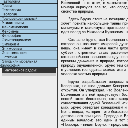
Тавтология
Вселенной - это атом, в математике
Теизм
монада образуют все то, что опре
Телеология
свойства природы.
Теология
Трансцендентальный
Здесь Бруно стоит на позициях 
Утилитаризм
хочет познать наибольшие тайны при
Феноменология
минимумы и максимумы противоречи
Феномены
идет вслед за Николаем Кузанским, н
Философия
Согласно Бруно, вся Вселенная 
Экзистенциализм
которое он называет «мировой душ
Эмпиризм
вещь, она имеет в себе части духо
Эпикуреизм
субъект, стремится стать растени
Эпистемология
каковое обычно называется одушев
Эстетика
причины движения в природе, котор
Этика или моральная
природу одушевленной, Бруно тем са
философия
в условиях господства схоластики и 
Интересное рядом:
человека частью природы.
Бруно разрабатывал вопросы к
Коперника, но шел дальше Коперни
открытия. Он утверждал, что Вселенн
Вселенная и в ней присутствует бе
вещей также бесконечна, хотя кажд
существования одной Вселенной иск
мир. Бруно отвергает креационизм и
Бог в вещах, материя - это божеств
деятельного принципа. Природа и Б
единым началом: это один и тот ж
«Природа, - пишет Бруно, - представ