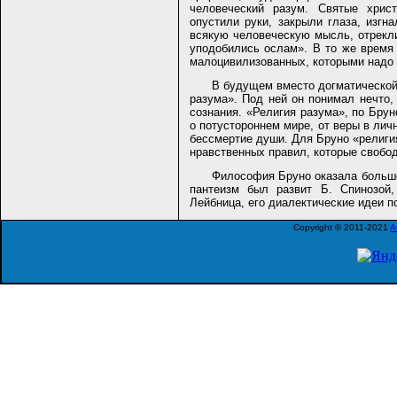
человеческий разум. Святые христ
опустили руки, закрыли глаза, изгн
всякую человеческую мысль, отрекли
уподобились ослам». В то же время
малоцивилизованных, которыми надо 
В будущем вместо догматической 
разума». Под ней он понимал нечто,
сознания. «Религия разума», по Брун
о потустороннем мире, от веры в личн
бессмертие души. Для Бруно «религи
нравственных правил, которые свобо
Философия Бруно оказала больш
пантеизм был развит Б. Спинозой
Лейбница, его диалектические идеи п
Copyright © 2011-2021
A