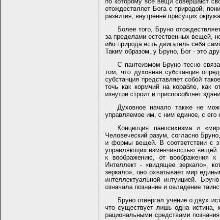
по которому все вещи совершают сво
отождествляет Бога с природой, пон
развития, внутренне присущих окруж
Более того, Бруно отождествляет
за пределами естественных вещей, не
ибо природа есть двигатель себя сам
Таким образом, у Бруно, Бог - это д
С пантеизмом Бруно тесно связа
том, что духовная субстанция опре
субстанция представляет собой такое 
точь как кормчий на корабле, как о
изнутри строит и приспособляет здани
Духовное начало также не мож
управляемое им, с ним единое, с его
Концепция панпсихизма и «мир
Человеческий разум, согласно Бруно,
и формы вещей. В соответствии с эт
управляющих изменчивостью вещей. 
к воображению, от воображения к 
Интеллект - «видящее зеркало», ко
зеркало», оно охватывает мир едины
интеллектуальной интуицией. Брун
означала познание и овладение таин
Бруно отвергал учение о двух ис
что существует лишь одна истина, 
рациональными средствами познания.