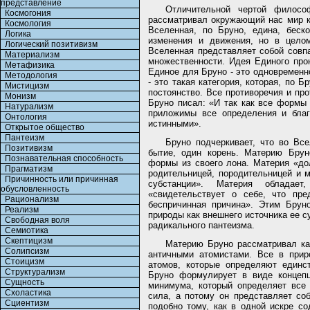
представление
Отличительной чертой филосо
Космогония
рассматривал окружающий нас мир к
Космология
Вселенная, по Бруно, едина, беск
Логика
изменения и движения, но в целом
Логический позитивизм
Вселенная представляет собой совп
Материализм
множественности. Идея Единого пр
Метафизика
Единое для Бруно - это одновременн
Методология
- это такая категория, которая, по Б
Мистицизм
постоянство. Все противоречия и пр
Монизм
Бруно писал: «И так как все формы 
Натурализм
приложимы все определения и благ
Онтология
истинными».
Открытое общество
Пантеизм
Бруно подчеркивает, что во Вс
Позитивизм
бытие, один корень. Материю Брун
Познавательная способность
формы из своего лона. Материя «д
Прагматизм
родительницей, породительницей и 
Причинность или причинная
субстанции». Материя обладае
обусловленность
«свидетельствует о себе, что пре
Рационализм
беспричинная причина». Этим Брун
Реализм
природы как внешнего источника ее с
Свободная воля
радикального пантеизма.
Семиотика
Скептицизм
Материю Бруно рассматривал ка
Солипсизм
античными атомистами. Все в прир
Стоицизм
атомов, которые определяют единс
Структурализм
Бруно формулирует в виде концепц
Сущность
минимума, который определяет все
Схоластика
сила, а потому он представляет с
Сциентизм
подобно тому, как в одной искре с