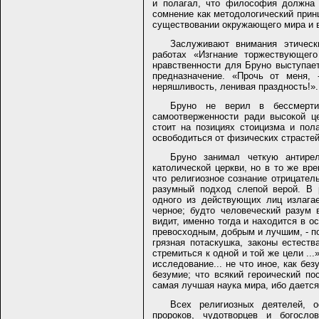
и полагал, что философия должна 
сомнение как методологический прин
существовании окружающего мира и в
Заслуживают внимания этическ
работах «Изгнание торжествующего
нравственности для Бруно выступает
предназначение. «Прочь от меня, 
неряшливость, ленивая праздность!».
Бруно не верил в бессмерти
самоотверженности ради высокой ц
стоит на позициях стоицизма и пола
освободиться от физических страстей
Бруно занимал четкую антире
католической церкви, но в то же вр
что религиозное сознание отрицател
разумный подход слепой верой. В 
одного из действующих лиц излага
черное; будто человеческий разум 
видит, именно тогда и находится в ос
превосходным, добрым и лучшим, - по
грязная потаскушка, законы естеств
стремиться к одной и той же цели ..
исследование... не что иное, как без
безумие; что всякий героический по
самая лучшая наука мира, ибо дается
Всех религиозных деятелей, о
пророков, чудотворцев и богосл