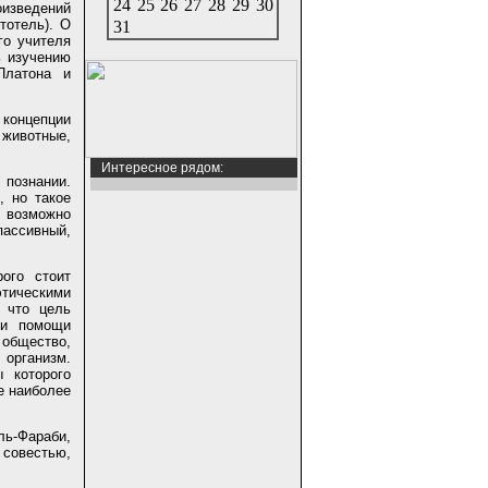
24
25
26
27
28
29
30
оизведений
тотель). О
31
го учителя
ь изучению
Платона и
 концепции
 животные,
Интересное рядом:
познании.
, но такое
о возможно
пассивный,
ого стоит
этическими
, что цель
ри помощи
 общество,
 организм.
 которого
е наиболее
ль-Фараби,
совестью,