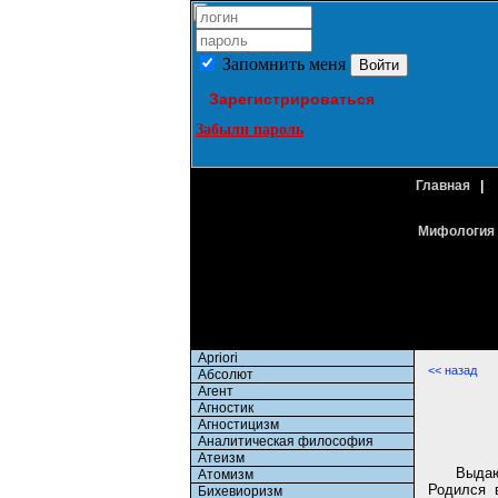
Запомнить меня
Зарегистрироваться
Забыли пароль
Главная
|
Мифология 
Apriori
<< назад
Абсолют
Агент
Агностик
Агностицизм
Аналитическая философия
Атеизм
Выдаю
Атомизм
Родился 
Бихевиоризм