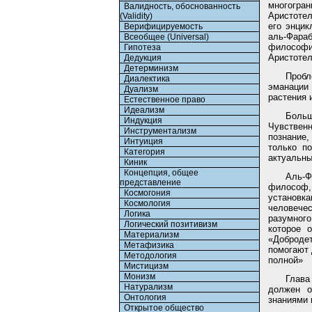
многогра
Валидность, обоснованность
Аристотел
(Validity)
его энцик
Верифицируемость
аль-Фараб
Всеобщее (Universal)
философи
Гипотеза
Аристотел
Дедукция
Детерминизм
Пробл
Диалектика
эманации 
Дуализм
растения и
Естественное право
Идеализм
Боль
Индукция
Чувствен
Инструментализм
познание
Интуиция
только п
Категория
актуальны
Киник
Концепция, общее
Аль-Ф
представление
философ,
Космогония
установк
Космология
человече
Логика
разумного
Логический позитивизм
которое 
Материализм
«Доброде
Метафизика
помогают 
Методология
полной»
Мистицизм
Монизм
Глава
Натурализм
должен о
Онтология
знаниями 
Открытое общество