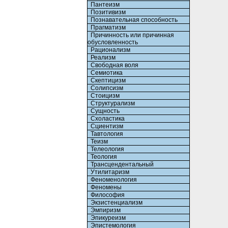
Пантеизм
Позитивизм
Познавательная способность
Прагматизм
Причинность или причинная
обусловленность
Рационализм
Реализм
Свободная воля
Семиотика
Скептицизм
Солипсизм
Стоицизм
Структурализм
Сущность
Схоластика
Сциентизм
Тавтология
Теизм
Телеология
Теология
Трансцендентальный
Утилитаризм
Феноменология
Феномены
Философия
Экзистенциализм
Эмпиризм
Эпикуреизм
Эпистемология