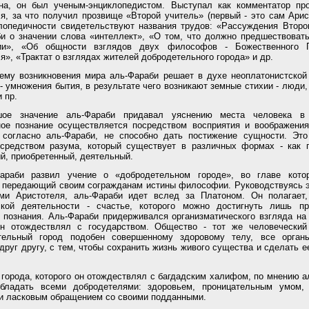
нна, он был ученым-энциклопедистом. Выступал как комментатор пр
я, за что получил прозвище «Второй учитель» (первый - это сам Арис
лопедичности свидетельствуют названия трудов: «Рассуждения Второ
и о значении слова «интеллект», «О том, что должно предшествоват
и», «Об общности взглядов двух философов - Божественного 
я», «Трактат о взглядах жителей добродетельного города» и др.
ему возникновения мира аль-Фараби решает в духе неоплатонистской
- умножения бытия, в результате чего возникают земные стихии - люди,
 пр.
шое значение аль-Фараби придавал уяснению места человека в 
ное познание осуществляется посредством восприятия и воображения
, согласно аль-Фараби, не способно дать постижение сущности. Эт
осредством разума, который существует в различных формах - как 
й, приобретенный, деятельный.
араби развил учение о «добродетельном городе», во главе котор
 передающий своим согражданам истины философии. Руководствуясь 
ами Аристотеля, аль-Фараби идет вслед за Платоном. Он полагает
ской деятельности - счастье, которого можно достигнуть лишь п
 познания. Аль-Фараби придерживался организматического взгляда на
он отождествлял с государством. Общество - тот же человеческий
тельный город подобен совершенному здоровому телу, все органы
друг другу, с тем, чтобы сохранить жизнь живого существа и сделать е
 города, которого он отождествлял с багдадским халифом, по мнению а
бладать всеми добродетелями: здоровьем, проницательным умом, 
и ласковым обращением со своими подданными.