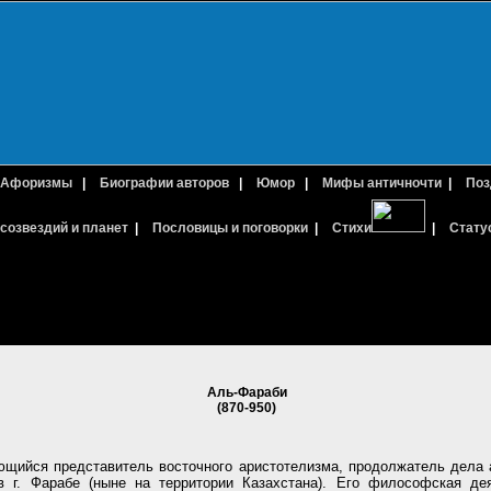
Афоризмы
|
Биографии авторов
|
Юмор
|
Мифы античночти
|
Поз
созвездий и планет
|
Пословицы и поговорки
|
Стихи
|
Стату
Аль-Фараби
(870-950)
щийся представитель восточного аристотелизма, продолжатель дела 
в г. Фарабе (ныне на территории Казахстана). Его философская де