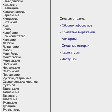
Кабардинские
Казахские
Калмыцкие
Каракалпакские
Карельские
Смотрите также:
Киргизские
Китайские
-
Сборник афоризмов
Кози
Конго
-
Крылатые выражения
Корейские
Крымских татар
-
Анекдоты
Курдские
Лакские
-
Смешные истории
Лезгинские
Маори
-
Карикатуры
Марийские
Монгольские
-
Частушки
Мордовские
Ногайские
Норвежские
Осетинские
Персидские
Русские, старинные
Сьералеонских Креолов
Суахили
Таджикские
Тамильские
Татарские
Тибетские
Тувинские
Турецкие
Туркменские