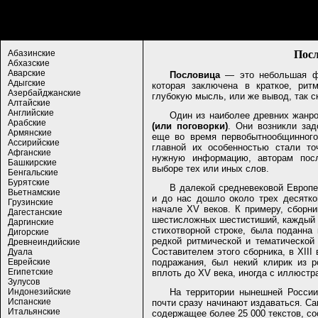
Посл
Абазинские
Абхазские
Аварские
Пословица
— это небольшая фор
Адыгские
которая заключена в краткое, рит
Азербайджанские
глубокую мысль, или же вывод, так с
Алтайские
Английские
Один из наиболее древних жанр
Арабские
(или поговорки)
. Они возникли зад
Армянские
еще во время первобытнообщинного 
Ассирийские
главной их особенностью стали то
Афганские
нужную информацию, авторам пос
Башкирские
выборе тех или иных слов.
Бенгальские
Бурятские
В далекой средневековой Европе
Вьетнамские
и до нас дошло около трех десятко
Грузинские
начале XV веков. К примеру, сборн
Дагестанские
шестисложных шестистиший, каждый с
Даргинские
стихотворной строке, была поданна 
Дигорские
редкой ритмической и тематической
Древнеиндийские
Составителем этого сборника, в XIII
Дуала
подражания, был некий клирик из р
Еврейские
Египетские
вплоть до XV века, иногда с иллюстр
Зулусов
На территории нынешней России
Индонезийские
Испанские
почти сразу начинают издаваться. С
Итальянские
содержащее более 25 000 текстов, с